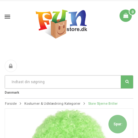
0
Fri Fragt fra 199 i
FANTASTIKE PRISER
DAG TIL DAG LEVERING
Danmark
Forside
Kostumer & Udklædning Kategorier
Store Stjerne Briller
Spar: