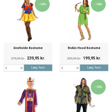
- 14%
- 16%
Snehvide Kostume
Robin Hood Kostume
239,95 kr.
199,95 kr.
279,95 kr.
239,95 kr.
Læg i kurv
Læg i kurv
- 15%