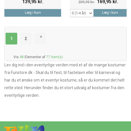
139,95 kr.
169,95 kr.
209,95 kr.
Læg i kurv
Læg i kurv
1
2
Vis
48
Elementer af
77 item(s)
Lev dig ind i den eventyrlige verden med et af de mange kostumer
fra Funstore.dk - Skal du til fest, til fastelavn eller til karneval og
har du et ønske om et eventyr kostume, så er du kommet det helt
rette sted. Herunder finder du et stort udvalg af kostumer fra den
eventyrlige verden.