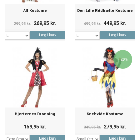
Alf Kostume
Den Lille Rødhætte Kostume
269,95 kr.
449,95 kr.
299,95 kr.
499,95 kr.
Læg i kurv
Læg i kurv
- 20%
Hjerternes Dronning
Snehvide Kostume
159,95 kr.
279,95 kr.
349,95 kr.
Læg i kurv
Læg i kurv