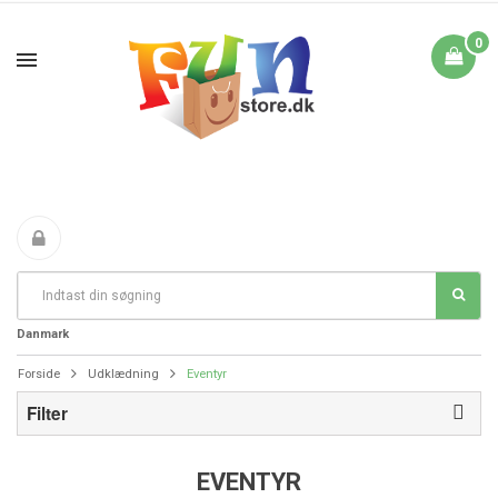
0
Fri Fragt fra 199 i
FANTASTIKE PRISER
DAG TIL DAG LEVERING
Danmark
Forside
Udklædning
Eventyr
Filter
EVENTYR