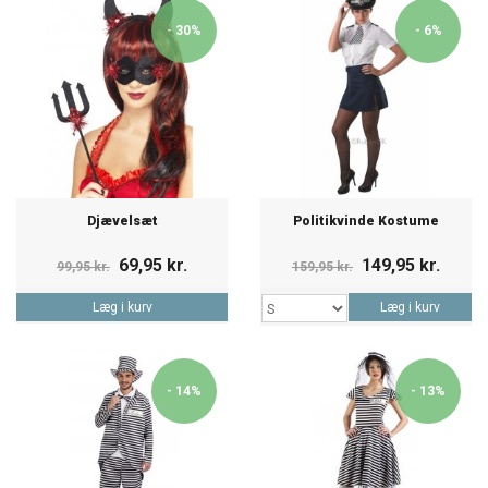
- 30%
- 6%
Djævelsæt
Politikvinde Kostume
69,95 kr.
149,95 kr.
99,95 kr.
159,95 kr.
Læg i kurv
Læg i kurv
- 14%
- 13%