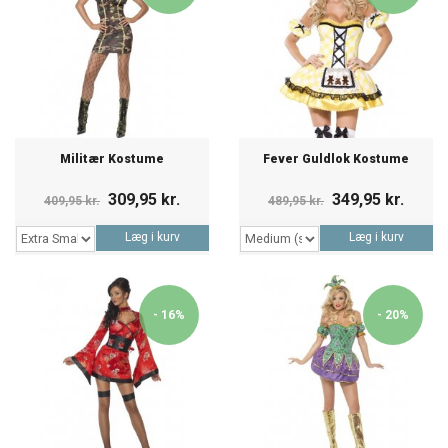
Militær Kostume
Fever Guldlok Kostume
309,95 kr.
349,95 kr.
409,95 kr.
489,95 kr.
Læg i kurv
Læg i kurv
- 16%
- 20%