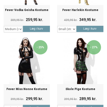
Fever Vodka Geisha Kostume
Fever Harlekin Kostume
259,95 kr.
349,95 kr.
309,95 kr.
439,95 kr.
Læg i kurv
Læg i kurv
- 25%
- 27%
Fever Miss Nonne Kostume
Skole Pige Kostume
299,95 kr.
289,95 kr.
399,95 kr.
399,95 kr.