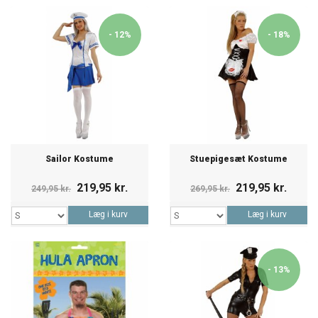
- 12%
- 18%
Sailor Kostume
Stuepigesæt Kostume
219,95 kr.
219,95 kr.
249,95 kr.
269,95 kr.
Læg i kurv
Læg i kurv
- 13%