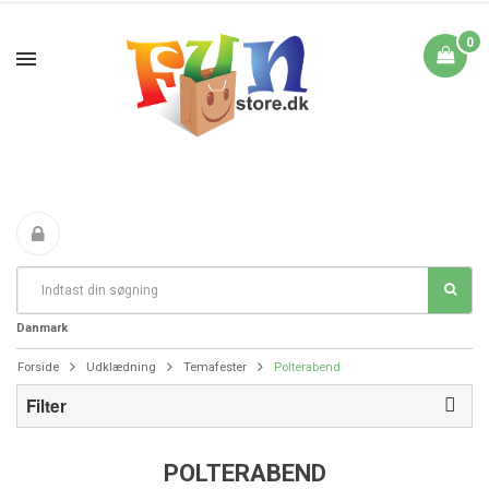
0
Fri Fragt fra 199 i
FANTASTIKE PRISER
DAG TIL DAG LEVERING
Danmark
Forside
Udklædning
Temafester
Polterabend
Filter
POLTERABEND