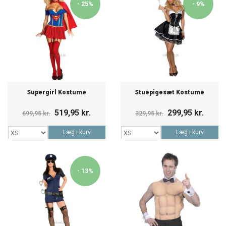
- 25%
- 9%
Supergirl Kostume
Stuepigesæt Kostume
519,95 kr.
299,95 kr.
699,95 kr.
329,95 kr.
Læg i kurv
Læg i kurv
- 13%