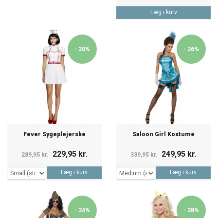
Læg i kurv
- 20%
- 26%
Fever Sygeplejerske
Saloon Girl Kostume
229,95 kr.
249,95 kr.
289,95 kr.
339,95 kr.
Læg i kurv
Læg i kurv
- 24%
- 28%