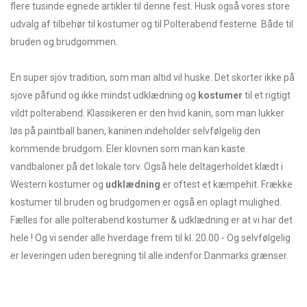
flere tusinde egnede artikler til denne fest. Husk også vores store
udvalg af tilbehør til kostumer og til Polterabend festerne. Både til
bruden og brudgommen.
En super sjov tradition, som man altid vil huske. Det skorter ikke på
sjove påfund og ikke mindst udklædning og
kostumer
til et rigtigt
vildt polterabend. Klassikeren er den hvid kanin, som man lukker
løs på paintball banen, kaninen indeholder selvfølgelig den
kommende brudgom. Eler klovnen som man kan kaste
vandbaloner på det lokale torv. Også hele deltagerholdet klædt i
Western kostumer og
udklædning
er oftest et kæmpehit. Frække
kostumer til bruden og brudgomen er også en oplagt mulighed.
Fælles for alle polterabend kostumer & udklædning er at vi har det
hele ! Og vi sender alle hverdage frem til kl. 20.00 - Og selvfølgelig
er leveringen uden beregning til alle indenfor Danmarks grænser.