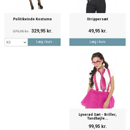
Politikvinde Kostume
Strippersæt
329,95 kr.
49,95 kr.
379,95 kr.
Læg i kurv
Læg i kurv
Lyserød Sæt - Briller,
Tandbøjle...
99,95 kr.