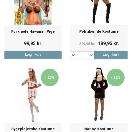
Forklæde Hawaiian Pige
Politikvinde Kostume
99,95 kr.
189,95 kr.
219,95 kr.
Læg i kurv
Læg i kurv
- 20%
- 12%
Sygeplejerske Kostume
Nonne Kostume