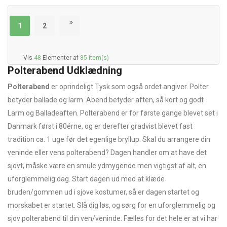
1
2
Vis
48
Elementer af
85 item(s)
Polterabend Udklædning
Polterabend
er oprindeligt Tysk som også ordet angiver. Polter
betyder ballade og larm. Abend betyder aften, så kort og godt
Larm og Balladeaften. Polterabend er for første gange blevet set i
Danmark først i 80érne, og er derefter gradvist blevet fast
tradition ca. 1 uge før det egenlige bryllup. Skal du arrangere din
veninde eller vens polterabend? Dagen handler om at have det
sjovt, måske være en smule ydmygende men vigtigst af alt, en
uforglemmelig dag. Start dagen ud med at klæde
bruden/gommen ud i sjove kostumer, så er dagen startet og
morskabet er startet. Slå dig løs, og sørg for en uforglemmelig og
sjov polterabend til din ven/veninde. Fælles for det hele er at vi har