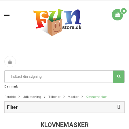
0
Fri Fragt fra 199 i
FANTASTIKE PRISER
DAG TIL DAG LEVERING
Danmark
Forside
Udklædning
Tilbehør
Masker
Klovnemasker
Filter
KLOVNEMASKER