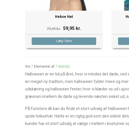
Hekse Hat
H
59,95 kr.
79,95 kr.
Læg i kurv
Vis
7
Elementer af
7 item(s)
Halloween er en tid på året, hvor vi mindes det døde, v
en meget ny tradtion, men halloween fylder mere og mere f
udskæring og halloween fester, hvor vi klæder os ud i sjov
græsnen imellem de døde og levende næsten visket ud, så d
På Funstore.dk kan du finde et stort udvalg af Halloween h
spide heksehat. Hatte er en rigtig god som den sidste det
kunder har et stort udvalg at vælge i mellem i kostumer o