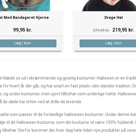
at Med Bandageret Hjerne
Drage Hat
99,95 kr.
219,95 kr.
279,95 kr.
Læg i kurv
Læg i kurv
ed at klæde os ud i skræmmende og gyselig kostumer. Hallowen er en tra
or hvert år der går, og har snart en fast plads i den danske tradtion. 
e, og under kostumer, men sjovt tillbehør som underlige hatte. Halloween 
e døde har letter ved at drille de levende.
atte som passer til de forskellige halloween kostumer. Under denne kateg
alje til dit Halloween kostume, som din kostume vil være 100% fuldendt.
g tilbehør. Derfor kommer der hver dag hele tiden nye produkter på vores