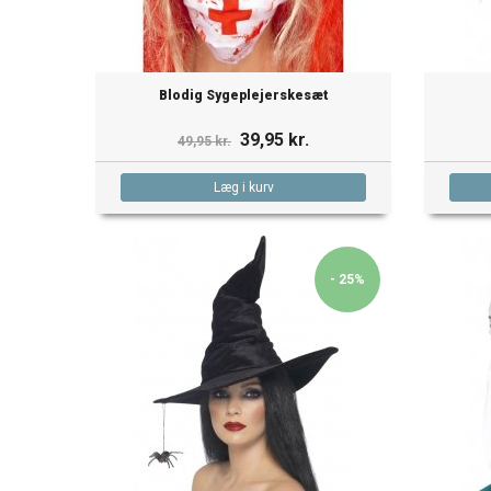
Blodig Sygeplejerskesæt
39,95 kr.
49,95 kr.
Læg i kurv
- 25%