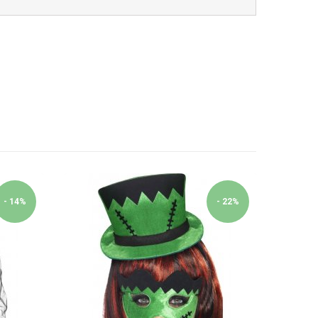
- 14%
- 22%