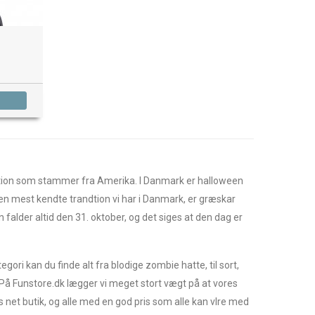
dition som stammer fra Amerika. I Danmark er halloween
Den mest kendte trandtion vi har i Danmark, er græskar
falder altid den 31. oktober, og det siges at den dag er
ori kan du finde alt fra blodige zombie hatte, til sort,
 På Funstore.dk lægger vi meget stort vægt på at vores
 net butik, og alle med en god pris som alle kan vlre med