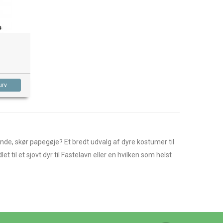
urv
mende, skør papegøje? Et bredt udvalg af dyre kostumer til
til et sjovt dyr til Fastelavn eller en hvilken som helst