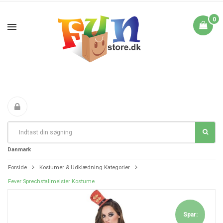
0
Fri Fragt fra 199 i
FANTASTIKE PRISER
DAG TIL DAG LEVERING
Danmark
Forside
Kostumer & Udklædning Kategorier
Fever Sprechstallmeister Kostume
Spar: