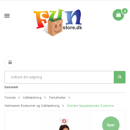
0
Fri Fragt fra 199 i
FANTASTIKE PRISER
DAG TIL DAG LEVERING
Danmark
Forside
Udklædning
Temafester
Halloween Kostumer og Udklædning
Zombie Sygeplejerske Costume
Spar: