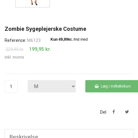
Zombie Sygeplejerske Costume
Reference:
M6123
199,95 kr.
229,95 kr.
Inkl. moms
Læg i indkøbskurv
Del
Beskrivelse