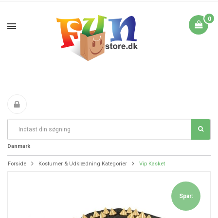
0
Fri Fragt fra 199 i
FANTASTIKE PRISER
DAG TIL DAG LEVERING
Danmark
Forside
Kostumer & Udklædning Kategorier
Vip Kasket
Spar: