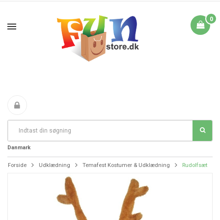
0
Fri Fragt fra 199 i
FANTASTIKE PRISER
DAG TIL DAG LEVERING
Danmark
Forside
Udklædning
Temafest Kostumer & Udklædning
Rudolfsæt