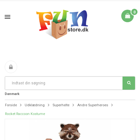
0
Fri Fragt fra 199 i
FANTASTIKE PRISER
DAG TIL DAG LEVERING
Danmark
Forside
Udklædning
Superhelte
Andre Superheroes
Rocket Raccoon Kostume