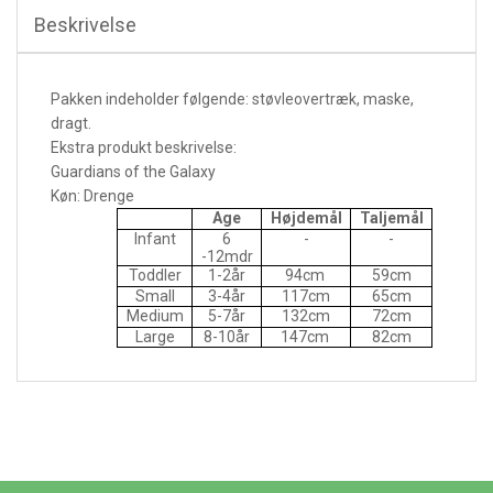
Beskrivelse
Pakken indeholder følgende: støvleovertræk, maske,
dragt.
Ekstra produkt beskrivelse:
Guardians of the Galaxy
Køn: Drenge
Age
Højdemål
Taljemål
Infant
6
-
-
-12mdr
Toddler
1-2år
94cm
59cm
Small
3-4år
117cm
65cm
Medium
5-7år
132cm
72cm
Large
8-10år
147cm
82cm