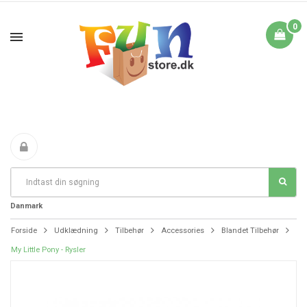
0
Fri Fragt fra 199 i
FANTASTIKE PRISER
DAG TIL DAG LEVERING
Danmark
Forside
Udklædning
Tilbehør
Accessories
Blandet Tilbehør
My Little Pony - Rysler