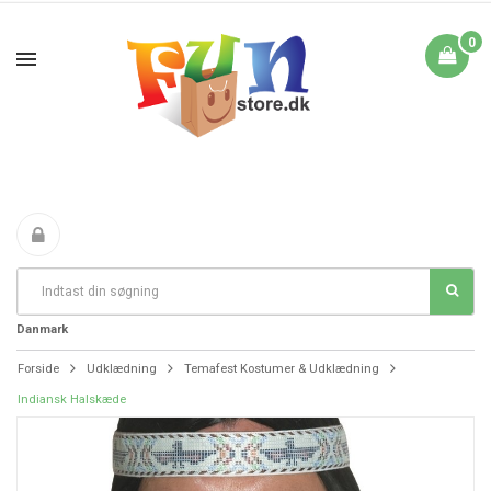
0
Fri Fragt fra 199 i
FANTASTIKE PRISER
DAG TIL DAG LEVERING
Danmark
Forside
Udklædning
Temafest Kostumer & Udklædning
Indiansk Halskæde