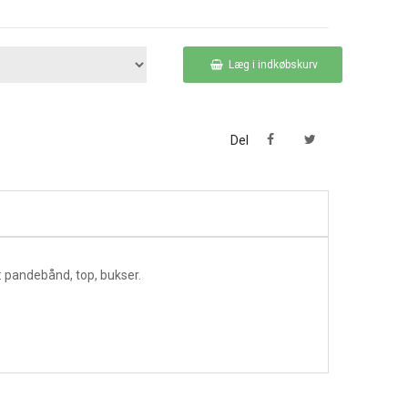
Læg i indkøbskurv
Del
 pandebånd, top, bukser.