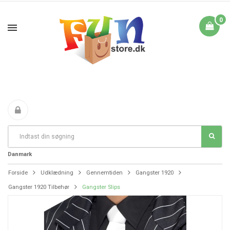
0
Fri Fragt fra 199 i
FANTASTIKE PRISER
DAG TIL DAG LEVERING
Danmark
Forside
Udklædning
Gennemtiden
Gangster 1920
Gangster 1920 Tilbehør
Gangster Slips