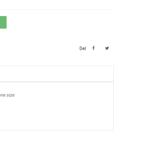
Del
one size