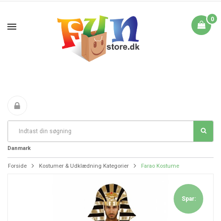
0
Fri Fragt fra 199 i
FANTASTIKE PRISER
DAG TIL DAG LEVERING
Danmark
Forside
Kostumer & Udklædning Kategorier
Farao Kostume
Spar: