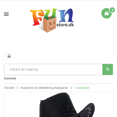
0
Fri Fragt fra 199 i
FANTASTIKE PRISER
DAG TIL DAG LEVERING
Danmark
Forside
Kostumer & Udklædning Kategorier
Cowboyhat