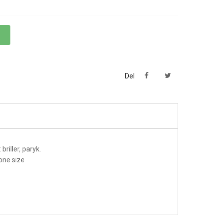
Del
riller, paryk.
one size