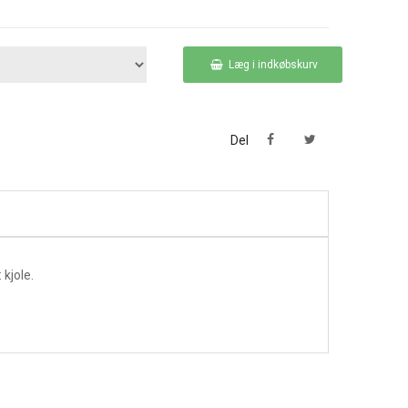
Læg i indkøbskurv
Del
kjole.