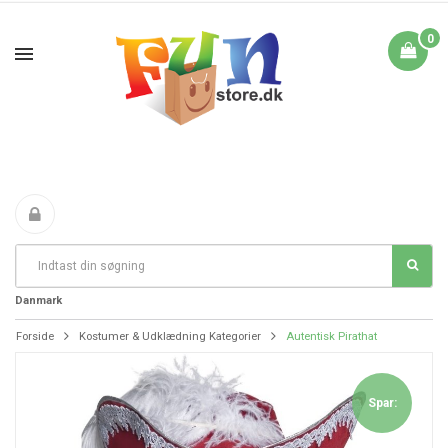
0
Fri Fragt fra 199 i
FANTASTIKE PRISER
DAG TIL DAG LEVERING
Danmark
Forside
Kostumer & Udklædning Kategorier
Autentisk Pirathat
Spar: