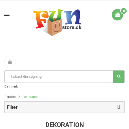
0
Fri Fragt fra 199 i
FANTASTIKE PRISER
DAG TIL DAG LEVERING
Danmark
Forside
Dekoration
Filter
DEKORATION