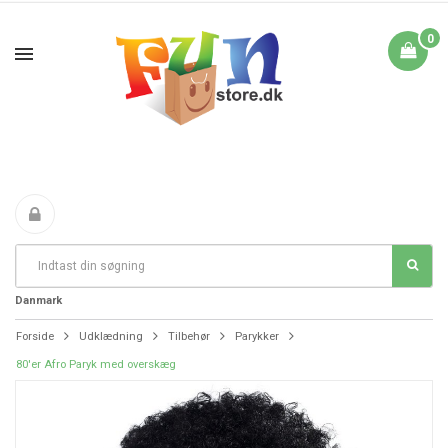
0
Fri Fragt fra 199 i
FANTASTIKE PRISER
DAG TIL DAG LEVERING
Danmark
Forside
Udklædning
Tilbehør
Parykker
80'er Afro Paryk med overskæg